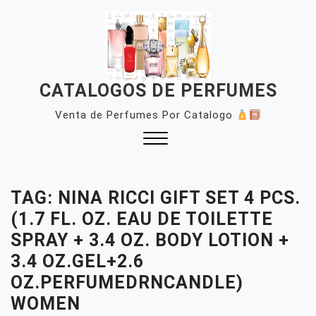
Skip
to
content
CATALOGOS DE PERFUMES
Venta de Perfumes Por Catalogo
Close
Menu
TAG:
NINA RICCI GIFT SET 4 PCS.
(1.7 FL. OZ. EAU DE TOILETTE
SPRAY + 3.4 OZ. BODY LOTION +
3.4 OZ.GEL+2.6
OZ.PERFUMEDRNCANDLE)
WOMEN