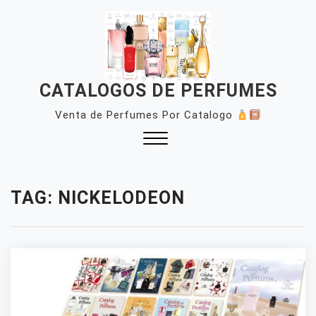
Skip
to
content
CATALOGOS DE PERFUMES
Venta de Perfumes Por Catalogo
Close
Menu
TAG:
NICKELODEON