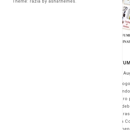
Theme: razia by ashathemes.
PERFU
On
Au
Catálogo
llamando
nuestro 
Sólo deb
nuestras
Venta Co
fácilmen