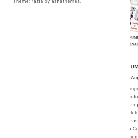
Theme: razia by ashathemes.
PERFU
On
Au
Catálogo
llamando
nuestro 
Sólo deb
nuestras
Venta Co
fácilmen