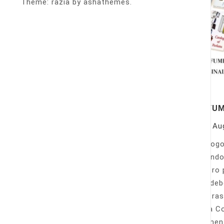
Theme: razia by ashathemes.
PERFU
On
Au
Catálogo
llamando
nuestro 
Sólo deb
nuestras
Venta Co
fácilmen