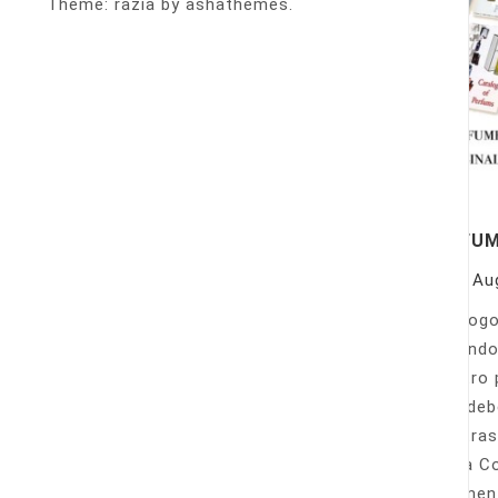
Theme: razia by ashathemes.
PERFU
On
Au
Catálogo
llamando
nuestro 
Sólo deb
nuestras
Venta Co
fácilmen