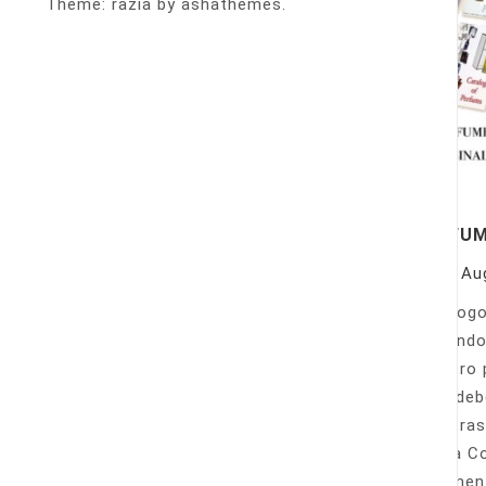
Theme: razia by ashathemes.
PERFU
On
Au
Catálogo
llamando
nuestro 
Sólo deb
nuestras
Venta Co
fácilmen