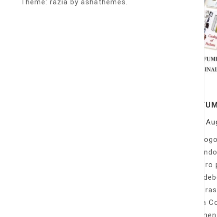
Theme: razia by ashathemes.
PERFU
On
Au
Catálogo
llamando
nuestro 
Sólo deb
nuestras
Venta Co
fácilmen