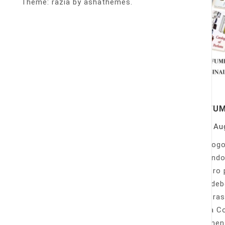
Theme: razia by ashathemes.
PERFU
On
Au
Catálogo
llamando
nuestro 
Sólo deb
nuestras
Venta Co
fácilmen