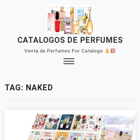
Skip
to
content
CATALOGOS DE PERFUMES
Venta de Perfumes Por Catalogo
Close
Menu
TAG:
NAKED