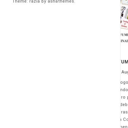
Theme: razia by ashathemes.
PERFU
On
Au
Catálogo
llamando
nuestro 
Sólo deb
nuestras
Venta Co
fácilmen