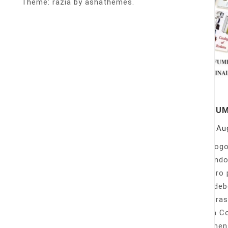
Theme: razia by ashathemes.
PERFU
On
Au
Catálogo
llamando
nuestro 
Sólo deb
nuestras
Venta Co
fácilmen