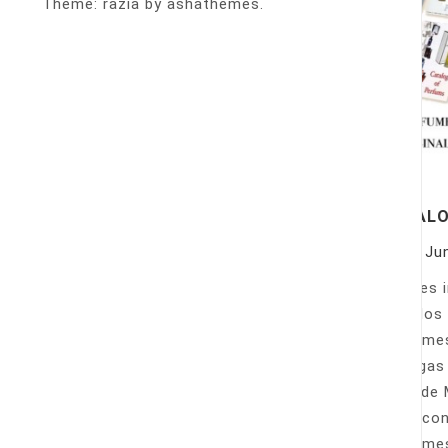
Theme: razia by ashathemes.
CATALO
On
Ju
Quieres 
Estados 
perfumes
bodegas 
y desde 
casa con
perfumes