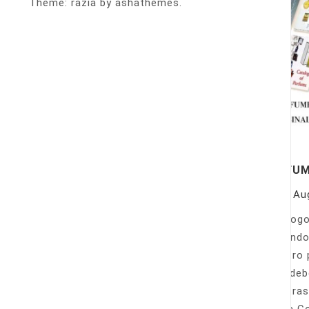
Theme: razia by ashathemes.
PERFU
On
Au
Catálogo
llamando
nuestro 
Sólo deb
nuestras
Venta Co