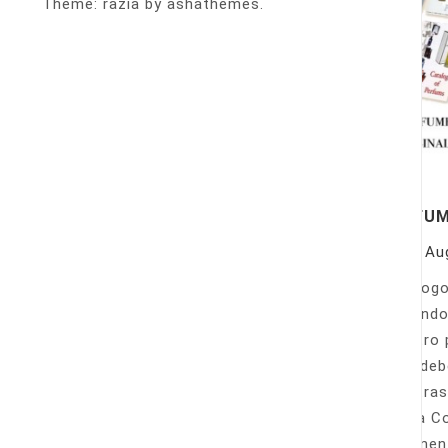
Theme: razia by ashathemes.
PERFU
On
Au
Catálogo
llamando
nuestro 
Sólo deb
nuestras
Venta Co
fácilmen