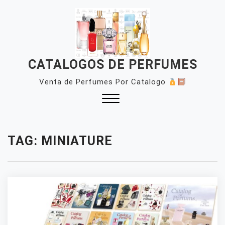
Skip
to
content
CATALOGOS DE PERFUMES
Venta de Perfumes Por Catalogo
Close
Menu
TAG:
MINIATURE