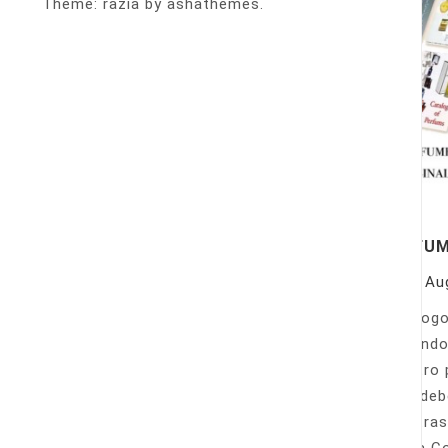
Theme: razia by ashathemes.
PERFU
On
Au
Catálogo
llamando
nuestro 
Sólo deb
nuestras
Venta Co