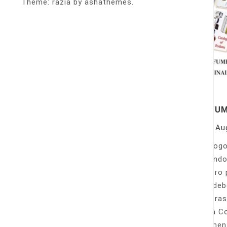
Theme: razia by ashathemes.
PERFU
On
Au
Catálogo
llamando
nuestro 
Sólo deb
nuestras
Venta Co
fácilmen