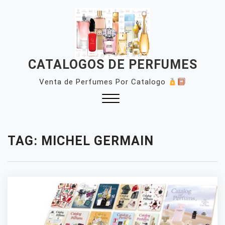
Skip
to
content
CATALOGOS DE PERFUMES
Venta de Perfumes Por Catalogo
Close
Menu
TAG:
MICHEL GERMAIN