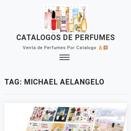
Skip
to
content
CATALOGOS DE PERFUMES
Venta de Perfumes Por Catalogo
Close
Menu
TAG:
MICHAEL AELANGELO