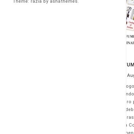
Theme: razia by ashathemes.
PERFU
On
Au
Catálogo
llamando
nuestro 
Sólo deb
nuestras
Venta Co
fácilmen