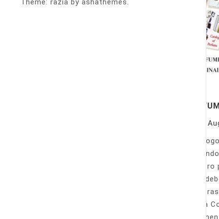
Theme: razia by ashathemes.
PERFU
On
Au
Catálogo
llamando
nuestro 
Sólo deb
nuestras
Venta Co
fácilmen