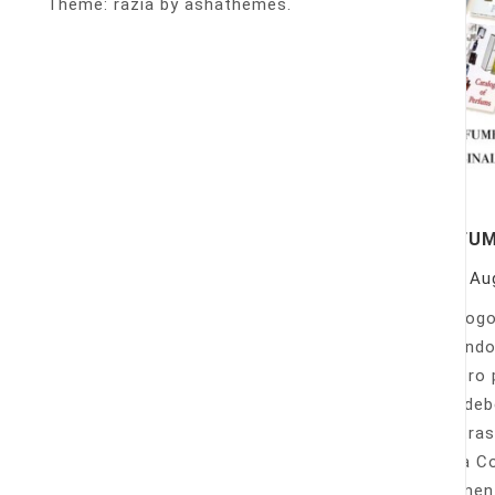
Theme: razia by ashathemes.
PERFU
On
Au
Catálogo
llamando
nuestro 
Sólo deb
nuestras
Venta Co
fácilmen