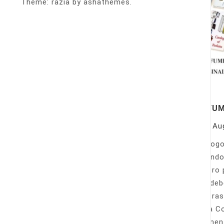
Theme: razia by ashathemes.
PERFU
On
Au
Catálogo
llamando
nuestro 
Sólo deb
nuestras
Venta Co
fácilmen