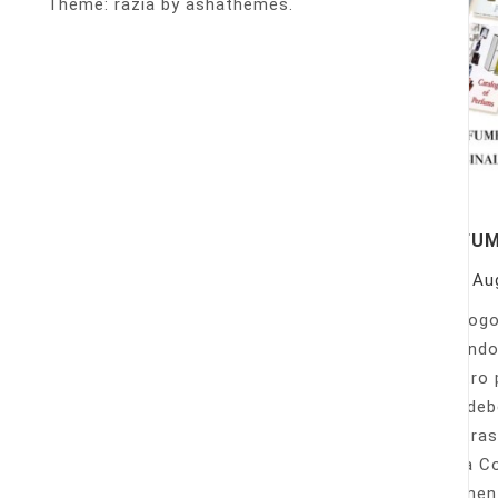
Theme: razia by ashathemes.
PERFU
On
Au
Catálogo
llamando
nuestro 
Sólo deb
nuestras
Venta Co
fácilmen