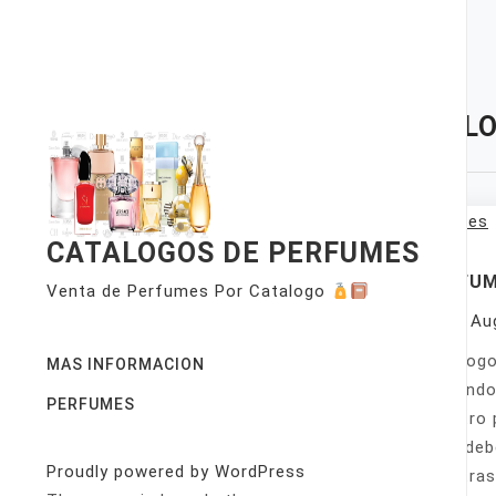
Skip
to
content
TAG:
LO
CATALOGOS DE PERFUMES
PERFU
Venta de Perfumes Por Catalogo
On
Au
Catálogo
MAS INFORMACION
llamando
PERFUMES
nuestro 
Sólo deb
Proudly powered by WordPress
nuestras