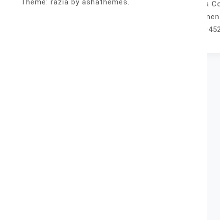
Theme: razia by ashathemes.
Venta Co
fácilmen
825-9452