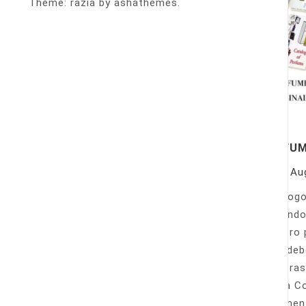
Theme: razia by ashathemes.
PERFU
On
Au
Catálogo
llamando
nuestro 
Sólo deb
nuestras
Venta Co
fácilmen