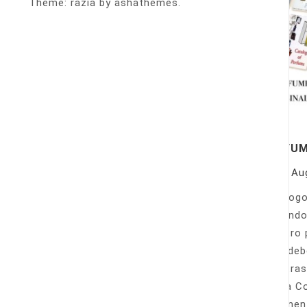
Theme: razia by ashathemes.
PERFU
On
Au
Catálogo
llamando
nuestro 
Sólo deb
nuestras
Venta Co
fácilmen