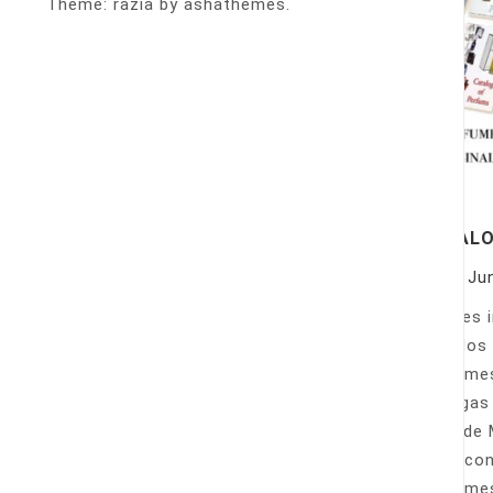
Theme: razia by ashathemes.
CATALO
On
Ju
Quieres 
Estados 
perfumes
bodegas 
y desde 
casa con
perfumes