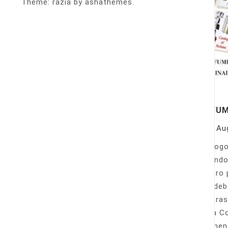
Theme: razia by ashathemes.
PERFU
On
Au
Catálogo
llamando
nuestro 
Sólo deb
nuestras
Venta Co
fácilmen