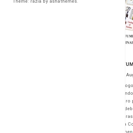
Theme: razia by ashathemes.
PERFU
On
Au
Catálogo
llamando
nuestro 
Sólo deb
nuestras
Venta Co
fácilmen