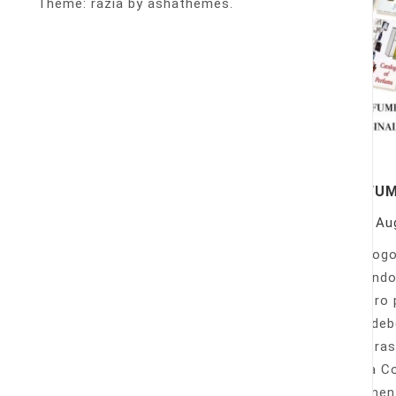
Theme: razia by ashathemes.
PERFU
On
Au
Catálogo
llamando
nuestro 
Sólo deb
nuestras
Venta Co
fácilmen