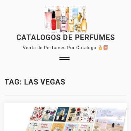
Skip
to
content
CATALOGOS DE PERFUMES
Venta de Perfumes Por Catalogo
Close
Menu
TAG:
LAS VEGAS