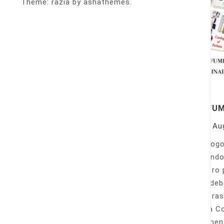
Theme: razia by ashathemes.
PERFU
On
Au
Catálogo
llamando
nuestro 
Sólo deb
nuestras
Venta Co
fácilmen