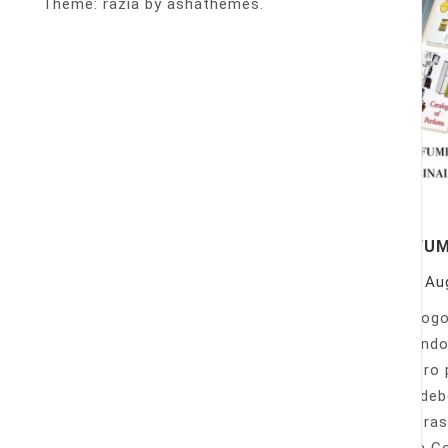
Theme: razia by ashathemes.
PERFU
On
Au
Catálogo
llamando
nuestro 
Sólo deb
nuestras
Venta Co