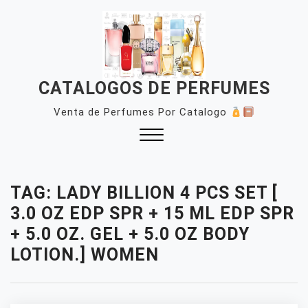
Skip
to
content
CATALOGOS DE PERFUMES
Venta de Perfumes Por Catalogo
Close
Menu
TAG:
LADY BILLION 4 PCS SET [
3.0 OZ EDP SPR + 15 ML EDP SPR
+ 5.0 OZ. GEL + 5.0 OZ BODY
LOTION.] WOMEN