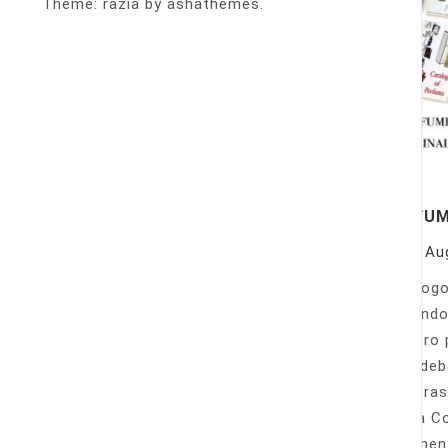
Theme: razia by ashathemes.
PERFU
On
Au
Catálogo
llamando
nuestro 
Sólo deb
nuestras
Venta Co
fácilmen