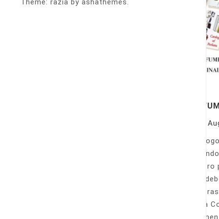
Theme: razia by ashathemes.
PERFU
On
Au
Catálogo
llamando
nuestro 
Sólo deb
nuestras
Venta Co
fácilmen