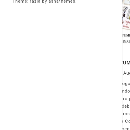
Theme: razia by ashathemes.
PERFU
On
Au
Catálogo
llamando
nuestro 
Sólo deb
nuestras
Venta Co
fácilmen