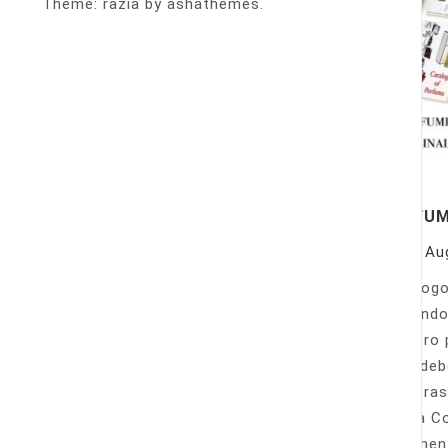
Theme: razia by ashathemes.
PERFU
On
Au
Catálogo
llamando
nuestro 
Sólo deb
nuestras
Venta Co
fácilmen