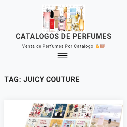
Skip
to
content
CATALOGOS DE PERFUMES
Venta de Perfumes Por Catalogo
Close
Menu
TAG:
JUICY COUTURE