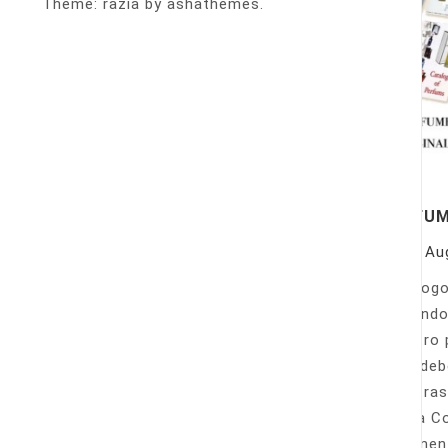
Theme: razia by ashathemes.
PERFU
On
Au
Catálogo
llamando
nuestro 
Sólo deb
nuestras
Venta Co
fácilmen