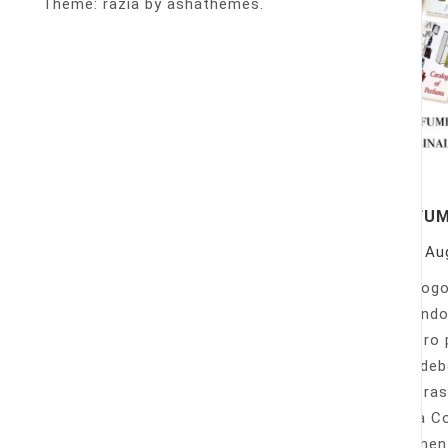
Theme: razia by ashathemes.
PERFU
On
Au
Catálogo
llamando
nuestro 
Sólo deb
nuestras
Venta Co
fácilmen