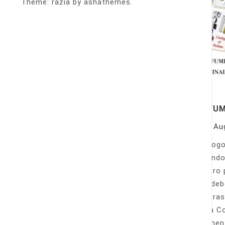
Theme: razia by ashathemes.
PERFU
On
Au
Catálogo
llamando
nuestro 
Sólo deb
nuestras
Venta Co
fácilmen