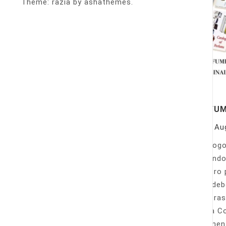
Theme: razia by ashathemes.
PERFU
On
Au
Catálogo
llamando
nuestro 
Sólo deb
nuestras
Venta Co
fácilmen