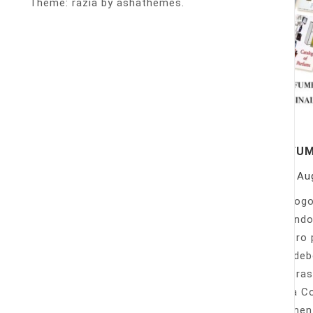
Theme: razia by ashathemes.
PERFU
On
Au
Catálogo
llamando
nuestro 
Sólo deb
nuestras
Venta Co
fácilmen