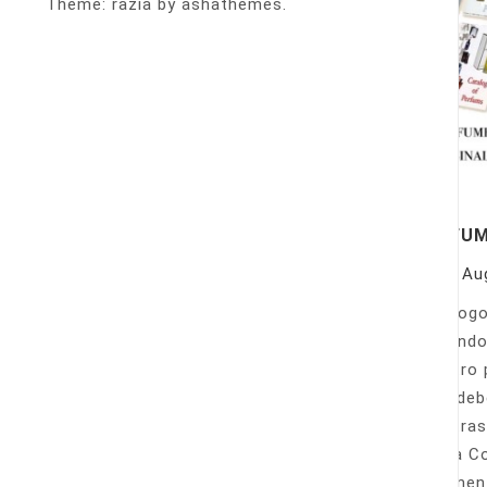
Theme: razia by ashathemes.
PERFU
On
Au
Catálogo
llamando
nuestro 
Sólo deb
nuestras
Venta Co
fácilmen