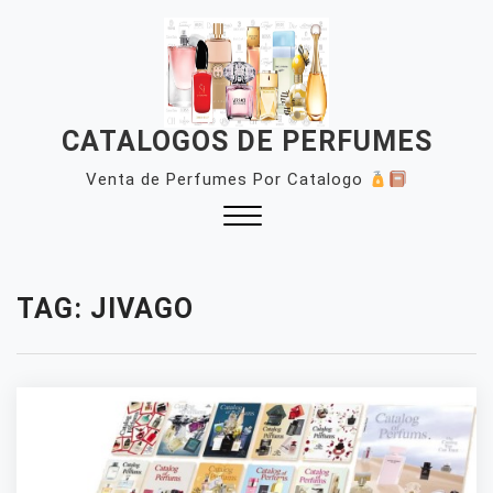
Skip
to
content
CATALOGOS DE PERFUMES
Venta de Perfumes Por Catalogo
Close
Menu
TAG:
JIVAGO