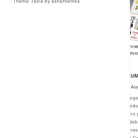
Theme: razia by ashathemes.
PERFU
On
Au
Catálogo
llamando
nuestro 
Sólo deb
nuestras
Venta Co