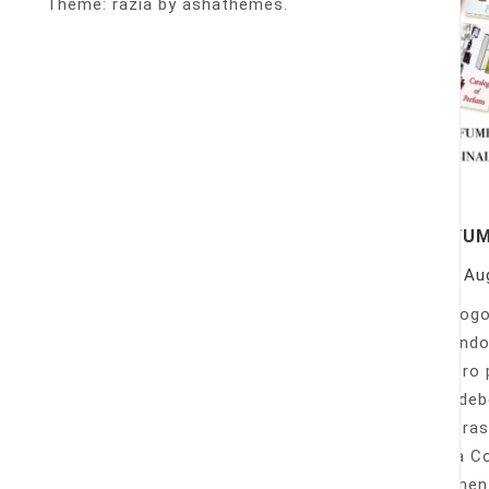
Theme: razia by ashathemes.
PERFU
On
Au
Catálogo
llamando
nuestro 
Sólo deb
nuestras
Venta Co
fácilmen